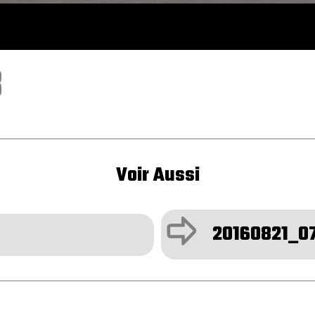
8
Voir Aussi
ÿ
20160821_0