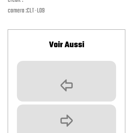
credit :
camera :CLT-L09
Voir Aussi
þ
ÿ