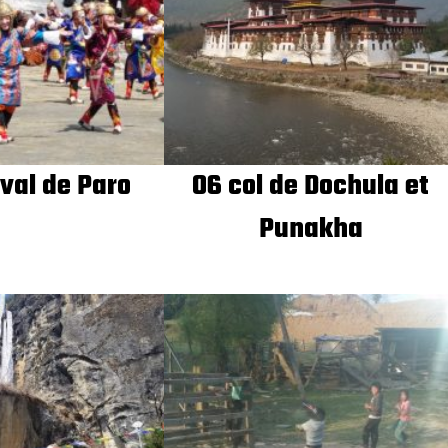
val de Paro
06 col de Dochula et
Punakha