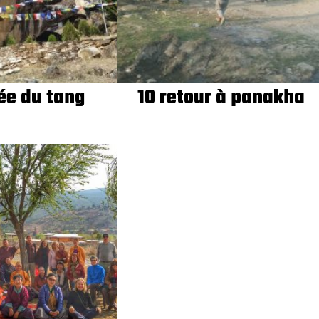
ée du tang
10 retour à panakha