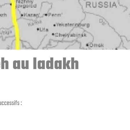
leh au ladakh
uccessifs :