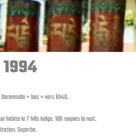
t 1994
e à Daramsala « bas » vers 6h40.
 habite le 7 hills lodge. 100 roupies la nuit.
ditation. Superbe.