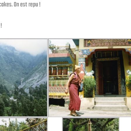
cakes. On est repu !
 !