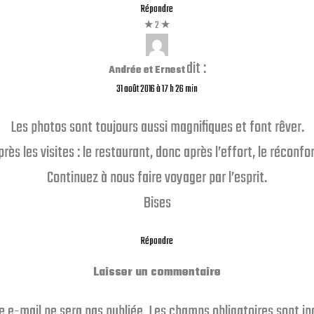
Répondre
dit :
Andrée et Ernest
31 août 2016 à 17 h 26 min
Les photos sont toujours aussi magnifiques et font rêver.
près les visites : le restaurant, donc après l’effort, le réconfor
Continuez à nous faire voyager par l’esprit.
Bises
Répondre
Laisser un commentaire
e e-mail ne sera pas publiée.
Les champs obligatoires sont i